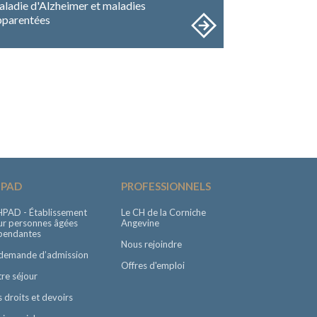
aladie d'Alzheimer et maladies
pparentées
HPAD
PROFESSIONNELS
HPAD - Établissement
Le CH de la Corniche
ur personnes âgées
Angevine
pendantes
Nous rejoindre
 demande d’admission
Offres d'emploi
re séjour
 droits et devoirs