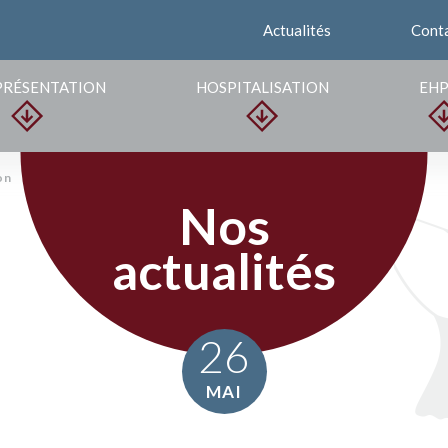
Actualités
Cont
PRÉSENTATION
HOSPITALISATION
EH
on
Nos
actualités
26
MAI