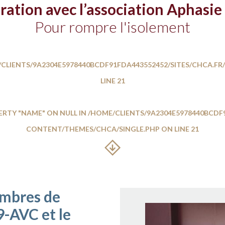
ration avec l’association Aphasi
Pour rompre l'isolement
CLIENTS/9A2304E5978440BCDF91FDA443552452/SITES/CHCA.F
LINE
21
ERTY "NAME" ON NULL IN
/HOME/CLIENTS/9A2304E5978440BCDF9
CONTENT/THEMES/CHCA/SINGLE.PHP
ON LINE
21
embres de
9-AVC et le