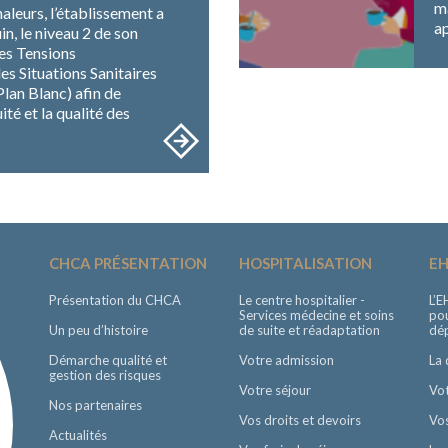
m
aleurs, l’établissement a
a
in, le niveau 2 de son
es Tensions
es Situations Sanitaires
lan Blanc) afin de
ité et la qualité des
CHCA PRÉSENTATION
HOSPITALISATION
E
Présentation du CHCA
Le centre hospitalier -
L’E
Services médecine et soins
po
Un peu d’histoire
de suite et réadaptation
dé
Démarche qualité et
Votre admission
La
gestion des risques
Votre séjour
Vot
Nos partenaires
Vos droits et devoirs
Vos
Actualités