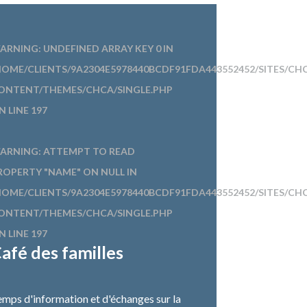
ARNING
: UNDEFINED ARRAY KEY 0 IN
HOME/CLIENTS/9A2304E5978440BCDF91FDA443552452/SITES/CH
ONTENT/THEMES/CHCA/SINGLE.PHP
N LINE
197
ARNING
: ATTEMPT TO READ
ROPERTY "NAME" ON NULL IN
HOME/CLIENTS/9A2304E5978440BCDF91FDA443552452/SITES/CH
ONTENT/THEMES/CHCA/SINGLE.PHP
N LINE
197
afé des familles
mps d'information et d'échanges sur la