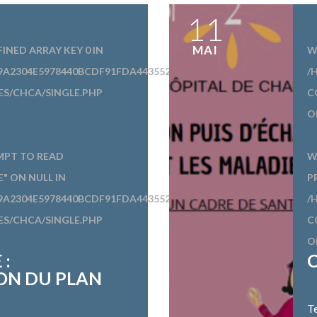
11
MAI
FINED ARRAY KEY 0 IN
W
9A2304E5978440BCDF91FDA443552452/SITES/CHCA.FR/WP-
/
S/CHCA/SINGLE.PHP
C
O
MPT TO READ
W
" ON NULL IN
P
9A2304E5978440BCDF91FDA443552452/SITES/CHCA.FR/WP-
/
S/CHCA/SINGLE.PHP
C
O
 :
C
ON DU PLAN
Te